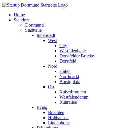
Home
Standort
Dortmund
Stadtteile
Innenstadt
West
City
Westfalenhalle
Dorstfelder Brücke
Dorstfeld
Nord
Hafen
Nordmarkt
Borsigplatz
Ost
Kaiserbrunnen
Westfalendamm
Ruhrallee
Eving
Brechten
Holthausen
Lindenhorst
Scharnhorst