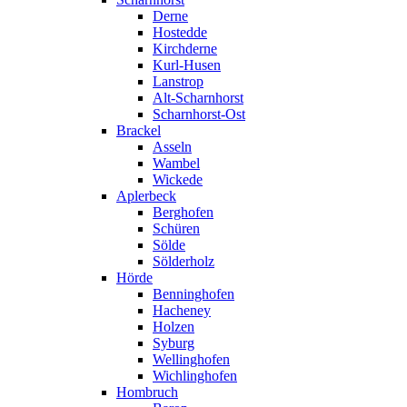
Derne
Hostedde
Kirchderne
Kurl-Husen
Lanstrop
Alt-Scharnhorst
Scharnhorst-Ost
Brackel
Asseln
Wambel
Wickede
Aplerbeck
Berghofen
Schüren
Sölde
Sölderholz
Hörde
Benninghofen
Hacheney
Holzen
Syburg
Wellinghofen
Wichlinghofen
Hombruch