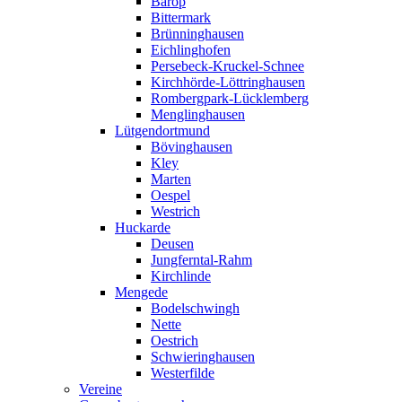
Barop
Bittermark
Brünninghausen
Eichlinghofen
Persebeck-Kruckel-Schnee
Kirchhörde-Löttringhausen
Rombergpark-Lücklemberg
Menglinghausen
Lütgendortmund
Bövinghausen
Kley
Marten
Oespel
Westrich
Huckarde
Deusen
Jungferntal-Rahm
Kirchlinde
Mengede
Bodelschwingh
Nette
Oestrich
Schwieringhausen
Westerfilde
Vereine