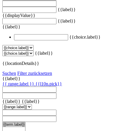
{{label}}
{{displayValue}}
{{label}}
{{label}}
{{choice.label}}
{{label}}
{{locationDetails}}
Suchen
Filter zurücksetzen
{{label}}
{{ range.label }}
{{l10n.pick}}
{{label}}
{{label}}