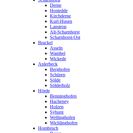
Derne
Hostedde
Kirchderne
Kurl-Husen
Lanstrop
Alt-Scharnhorst
Scharnhorst-Ost
Brackel
Asseln
Wambel
Wickede
Aplerbeck
Berghofen
Schüren
Sölde
Sölderholz
Hörde
Benninghofen
Hacheney
Holzen
Syburg
Wellinghofen
Wichlinghofen
Hombruch