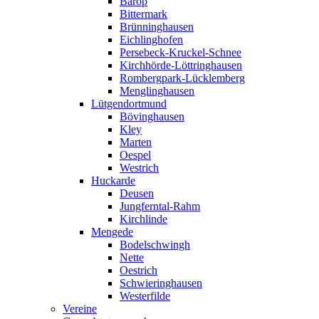
Barop
Bittermark
Brünninghausen
Eichlinghofen
Persebeck-Kruckel-Schnee
Kirchhörde-Löttringhausen
Rombergpark-Lücklemberg
Menglinghausen
Lütgendortmund
Bövinghausen
Kley
Marten
Oespel
Westrich
Huckarde
Deusen
Jungferntal-Rahm
Kirchlinde
Mengede
Bodelschwingh
Nette
Oestrich
Schwieringhausen
Westerfilde
Vereine