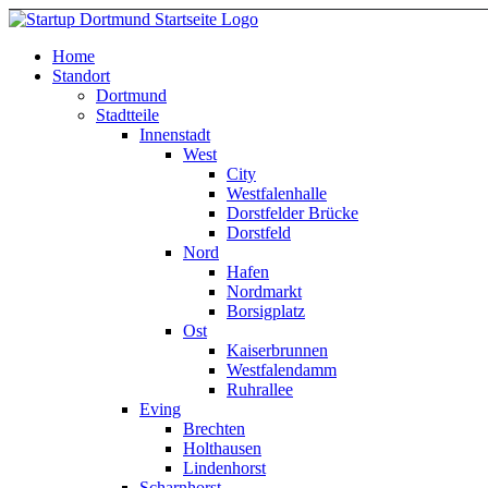
Home
Standort
Dortmund
Stadtteile
Innenstadt
West
City
Westfalenhalle
Dorstfelder Brücke
Dorstfeld
Nord
Hafen
Nordmarkt
Borsigplatz
Ost
Kaiserbrunnen
Westfalendamm
Ruhrallee
Eving
Brechten
Holthausen
Lindenhorst
Scharnhorst