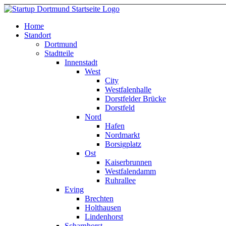
Home
Standort
Dortmund
Stadtteile
Innenstadt
West
City
Westfalenhalle
Dorstfelder Brücke
Dorstfeld
Nord
Hafen
Nordmarkt
Borsigplatz
Ost
Kaiserbrunnen
Westfalendamm
Ruhrallee
Eving
Brechten
Holthausen
Lindenhorst
Scharnhorst