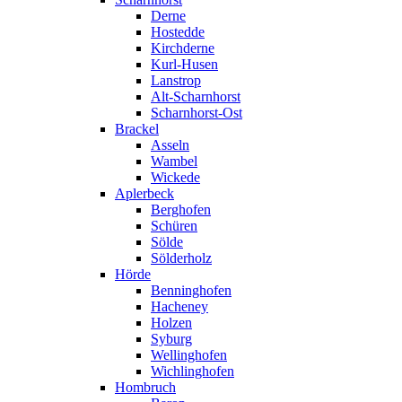
Derne
Hostedde
Kirchderne
Kurl-Husen
Lanstrop
Alt-Scharnhorst
Scharnhorst-Ost
Brackel
Asseln
Wambel
Wickede
Aplerbeck
Berghofen
Schüren
Sölde
Sölderholz
Hörde
Benninghofen
Hacheney
Holzen
Syburg
Wellinghofen
Wichlinghofen
Hombruch