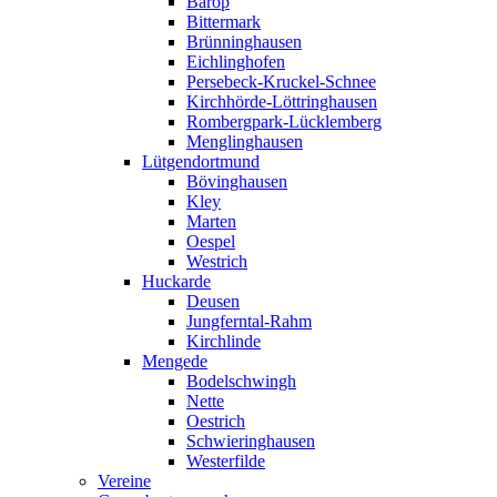
Barop
Bittermark
Brünninghausen
Eichlinghofen
Persebeck-Kruckel-Schnee
Kirchhörde-Löttringhausen
Rombergpark-Lücklemberg
Menglinghausen
Lütgendortmund
Bövinghausen
Kley
Marten
Oespel
Westrich
Huckarde
Deusen
Jungferntal-Rahm
Kirchlinde
Mengede
Bodelschwingh
Nette
Oestrich
Schwieringhausen
Westerfilde
Vereine