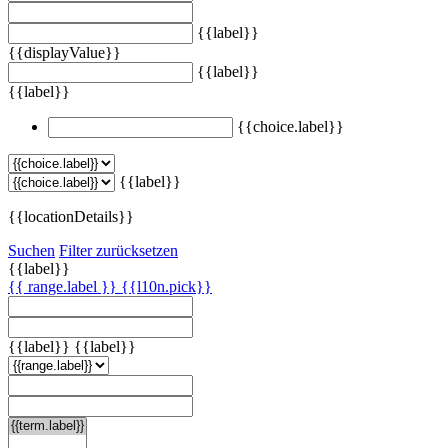
{{label}}
{{displayValue}}
{{label}}
{{label}}
{{choice.label}}
{{label}}
{{locationDetails}}
Suchen
Filter zurücksetzen
{{label}}
{{ range.label }}
{{l10n.pick}}
{{label}}
{{label}}