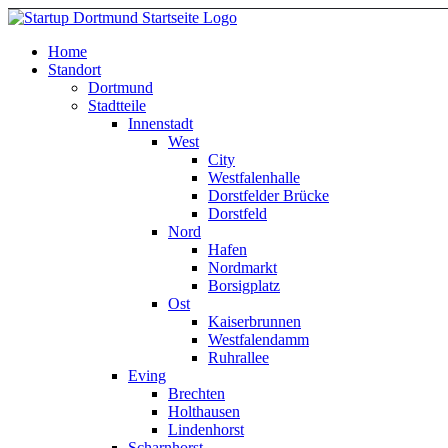
Home
Standort
Dortmund
Stadtteile
Innenstadt
West
City
Westfalenhalle
Dorstfelder Brücke
Dorstfeld
Nord
Hafen
Nordmarkt
Borsigplatz
Ost
Kaiserbrunnen
Westfalendamm
Ruhrallee
Eving
Brechten
Holthausen
Lindenhorst
Scharnhorst