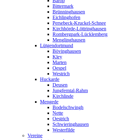
Barop
Bittermark
Brünninghausen
Eichlinghofen
Persebeck-Kruckel-Schnee
Kirchhörde-Löttringhausen
Rombergpark-Lücklemberg
Menglinghausen
Lütgendortmund
Bövinghausen
Kley
Marten
Oespel
Westrich
Huckarde
Deusen
Jungferntal-Rahm
Kirchlinde
Mengede
Bodelschwingh
Nette
Oestrich
Schwieringhausen
Westerfilde
Vereine