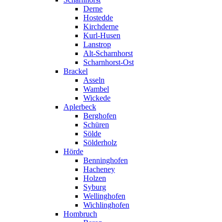
Derne
Hostedde
Kirchderne
Kurl-Husen
Lanstrop
Alt-Scharnhorst
Scharnhorst-Ost
Brackel
Asseln
Wambel
Wickede
Aplerbeck
Berghofen
Schüren
Sölde
Sölderholz
Hörde
Benninghofen
Hacheney
Holzen
Syburg
Wellinghofen
Wichlinghofen
Hombruch