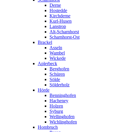
Derne
Hostedde
Kirchderne
Kurl-Husen
Lanstrop
Alt-Scharnhorst
Scharnhorst-Ost
Brackel
Asseln
Wambel
Wickede
Aplerbeck
Berghofen
Schüren
Sölde
Sölderholz
Hörde
Benninghofen
Hacheney
Holzen
Syburg
Wellinghofen
Wichlinghofen
Hombruch