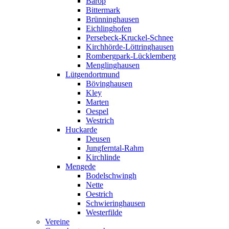
Barop
Bittermark
Brünninghausen
Eichlinghofen
Persebeck-Kruckel-Schnee
Kirchhörde-Löttringhausen
Rombergpark-Lücklemberg
Menglinghausen
Lütgendortmund
Bövinghausen
Kley
Marten
Oespel
Westrich
Huckarde
Deusen
Jungferntal-Rahm
Kirchlinde
Mengede
Bodelschwingh
Nette
Oestrich
Schwieringhausen
Westerfilde
Vereine