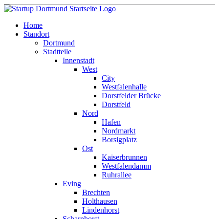
Home
Standort
Dortmund
Stadtteile
Innenstadt
West
City
Westfalenhalle
Dorstfelder Brücke
Dorstfeld
Nord
Hafen
Nordmarkt
Borsigplatz
Ost
Kaiserbrunnen
Westfalendamm
Ruhrallee
Eving
Brechten
Holthausen
Lindenhorst
Scharnhorst