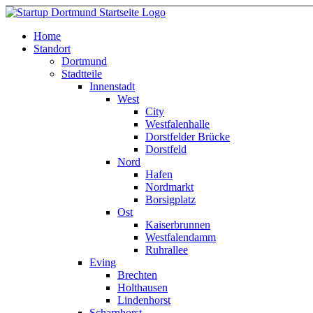
Home
Standort
Dortmund
Stadtteile
Innenstadt
West
City
Westfalenhalle
Dorstfelder Brücke
Dorstfeld
Nord
Hafen
Nordmarkt
Borsigplatz
Ost
Kaiserbrunnen
Westfalendamm
Ruhrallee
Eving
Brechten
Holthausen
Lindenhorst
Scharnhorst