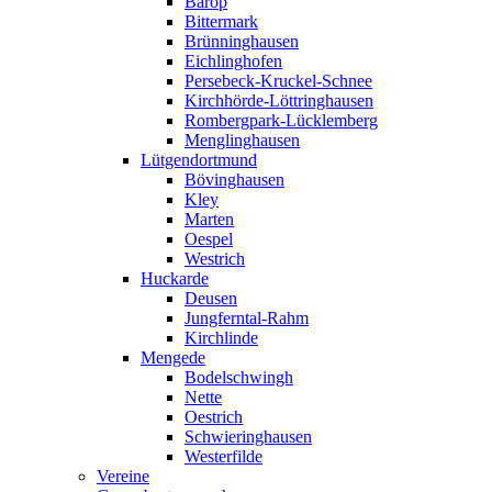
Barop
Bittermark
Brünninghausen
Eichlinghofen
Persebeck-Kruckel-Schnee
Kirchhörde-Löttringhausen
Rombergpark-Lücklemberg
Menglinghausen
Lütgendortmund
Bövinghausen
Kley
Marten
Oespel
Westrich
Huckarde
Deusen
Jungferntal-Rahm
Kirchlinde
Mengede
Bodelschwingh
Nette
Oestrich
Schwieringhausen
Westerfilde
Vereine