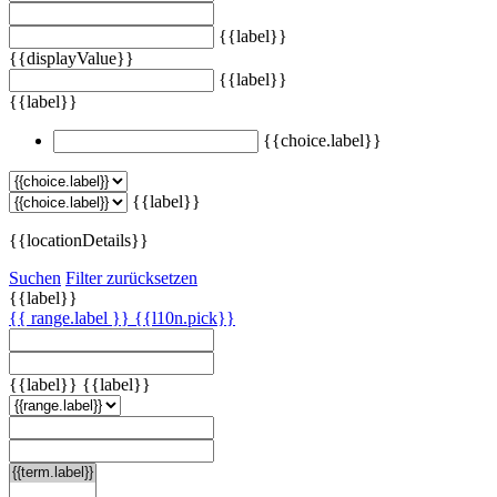
{{label}}
{{displayValue}}
{{label}}
{{label}}
{{choice.label}}
{{label}}
{{locationDetails}}
Suchen
Filter zurücksetzen
{{label}}
{{ range.label }}
{{l10n.pick}}
{{label}}
{{label}}