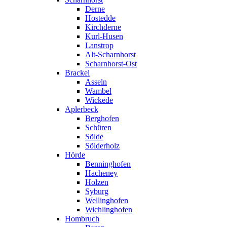
Derne
Hostedde
Kirchderne
Kurl-Husen
Lanstrop
Alt-Scharnhorst
Scharnhorst-Ost
Brackel
Asseln
Wambel
Wickede
Aplerbeck
Berghofen
Schüren
Sölde
Sölderholz
Hörde
Benninghofen
Hacheney
Holzen
Syburg
Wellinghofen
Wichlinghofen
Hombruch