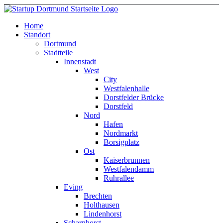
Home
Standort
Dortmund
Stadtteile
Innenstadt
West
City
Westfalenhalle
Dorstfelder Brücke
Dorstfeld
Nord
Hafen
Nordmarkt
Borsigplatz
Ost
Kaiserbrunnen
Westfalendamm
Ruhrallee
Eving
Brechten
Holthausen
Lindenhorst
Scharnhorst