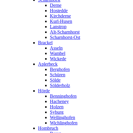
Derne
Hostedde
Kirchderne
Kurl-Husen
Lanstrop
Alt-Scharnhorst
Scharnhorst-Ost
Brackel
Asseln
Wambel
Wickede
Aplerbeck
Berghofen
Schüren
Sölde
Sölderholz
Hörde
Benninghofen
Hacheney
Holzen
Syburg
Wellinghofen
Wichlinghofen
Hombruch