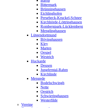
Barop
Bittermark
Brünninghausen
Eichlinghofen
Persebeck-Kruckel-Schnee
Kirchhörde-Löttringhausen
Rombergpark-Lücklemberg
Menglinghausen
Lütgendortmund
Bövinghausen
Kley
Marten
Oespel
Westrich
Huckarde
Deusen
Jungferntal-Rahm
Kirchlinde
Mengede
Bodelschwingh
Nette
Oestrich
Schwieringhausen
Westerfilde
Vereine