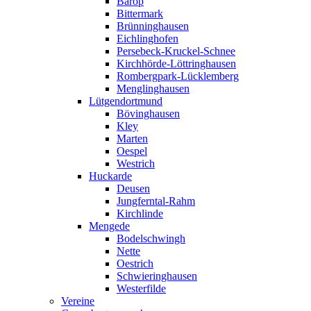
Barop
Bittermark
Brünninghausen
Eichlinghofen
Persebeck-Kruckel-Schnee
Kirchhörde-Löttringhausen
Rombergpark-Lücklemberg
Menglinghausen
Lütgendortmund
Bövinghausen
Kley
Marten
Oespel
Westrich
Huckarde
Deusen
Jungferntal-Rahm
Kirchlinde
Mengede
Bodelschwingh
Nette
Oestrich
Schwieringhausen
Westerfilde
Vereine