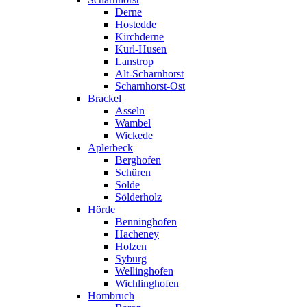
Derne
Hostedde
Kirchderne
Kurl-Husen
Lanstrop
Alt-Scharnhorst
Scharnhorst-Ost
Brackel
Asseln
Wambel
Wickede
Aplerbeck
Berghofen
Schüren
Sölde
Sölderholz
Hörde
Benninghofen
Hacheney
Holzen
Syburg
Wellinghofen
Wichlinghofen
Hombruch