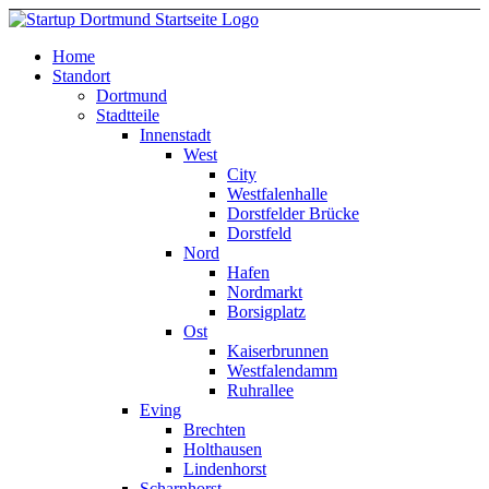
Home
Standort
Dortmund
Stadtteile
Innenstadt
West
City
Westfalenhalle
Dorstfelder Brücke
Dorstfeld
Nord
Hafen
Nordmarkt
Borsigplatz
Ost
Kaiserbrunnen
Westfalendamm
Ruhrallee
Eving
Brechten
Holthausen
Lindenhorst
Scharnhorst