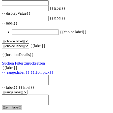
{{label}}
{{displayValue}}
{{label}}
{{label}}
{{choice.label}}
{{label}}
{{locationDetails}}
Suchen
Filter zurücksetzen
{{label}}
{{ range.label }}
{{l10n.pick}}
{{label}}
{{label}}