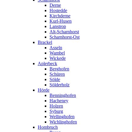
Derne
Hostedde
Kirchderne
Kurl-Husen
Lanstrop
Alt-Scharnhorst
Scharnhorst-Ost
Brackel
Asseln
Wambel
Wickede
Aplerbeck
Berghofen
Schüren
Sölde
Sölderholz
Hörde
Benninghofen
Hacheney
Holzen
Syburg
Wellinghofen
Wichlinghofen
Hombruch