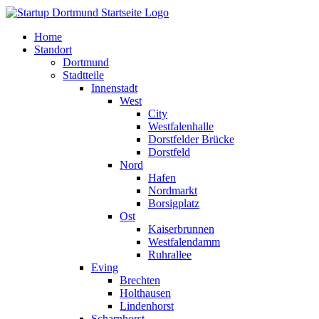
Home
Standort
Dortmund
Stadtteile
Innenstadt
West
City
Westfalenhalle
Dorstfelder Brücke
Dorstfeld
Nord
Hafen
Nordmarkt
Borsigplatz
Ost
Kaiserbrunnen
Westfalendamm
Ruhrallee
Eving
Brechten
Holthausen
Lindenhorst
Scharnhorst