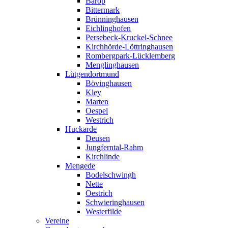
Barop
Bittermark
Brünninghausen
Eichlinghofen
Persebeck-Kruckel-Schnee
Kirchhörde-Löttringhausen
Rombergpark-Lücklemberg
Menglinghausen
Lütgendortmund
Bövinghausen
Kley
Marten
Oespel
Westrich
Huckarde
Deusen
Jungferntal-Rahm
Kirchlinde
Mengede
Bodelschwingh
Nette
Oestrich
Schwieringhausen
Westerfilde
Vereine