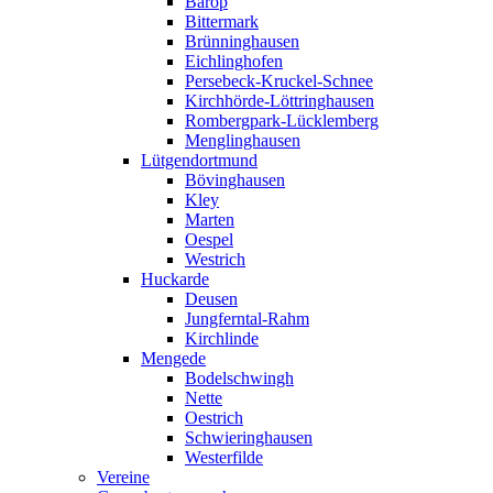
Barop
Bittermark
Brünninghausen
Eichlinghofen
Persebeck-Kruckel-Schnee
Kirchhörde-Löttringhausen
Rombergpark-Lücklemberg
Menglinghausen
Lütgendortmund
Bövinghausen
Kley
Marten
Oespel
Westrich
Huckarde
Deusen
Jungferntal-Rahm
Kirchlinde
Mengede
Bodelschwingh
Nette
Oestrich
Schwieringhausen
Westerfilde
Vereine