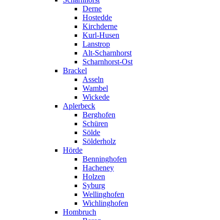
Derne
Hostedde
Kirchderne
Kurl-Husen
Lanstrop
Alt-Scharnhorst
Scharnhorst-Ost
Brackel
Asseln
Wambel
Wickede
Aplerbeck
Berghofen
Schüren
Sölde
Sölderholz
Hörde
Benninghofen
Hacheney
Holzen
Syburg
Wellinghofen
Wichlinghofen
Hombruch