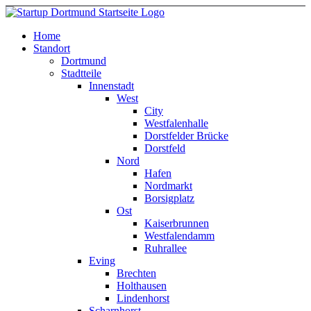
Home
Standort
Dortmund
Stadtteile
Innenstadt
West
City
Westfalenhalle
Dorstfelder Brücke
Dorstfeld
Nord
Hafen
Nordmarkt
Borsigplatz
Ost
Kaiserbrunnen
Westfalendamm
Ruhrallee
Eving
Brechten
Holthausen
Lindenhorst
Scharnhorst