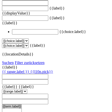
{{label}}
{{displayValue}}
{{label}}
{{label}}
{{choice.label}}
{{label}}
{{locationDetails}}
Suchen
Filter zurücksetzen
{{label}}
{{ range.label }}
{{l10n.pick}}
{{label}}
{{label}}