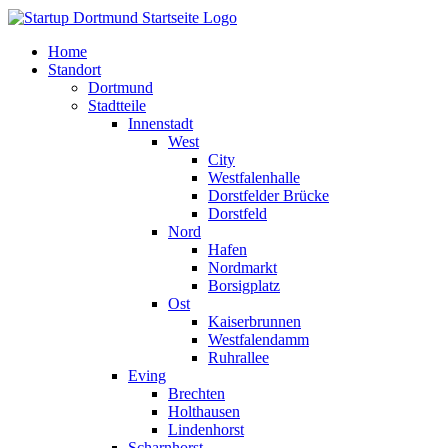
Home
Standort
Dortmund
Stadtteile
Innenstadt
West
City
Westfalenhalle
Dorstfelder Brücke
Dorstfeld
Nord
Hafen
Nordmarkt
Borsigplatz
Ost
Kaiserbrunnen
Westfalendamm
Ruhrallee
Eving
Brechten
Holthausen
Lindenhorst
Scharnhorst