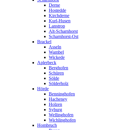
Derne
Hostedde
Kirchderne
Kurl-Husen
Lanstrop
Alt-Scharnhorst
Scharnhorst-Ost
Brackel
Asseln
Wambel
Wickede
Aplerbeck
Berghofen
Schüren
Sölde
Sölderholz
Hörde
Benninghofen
Hacheney
Holzen
Syburg
Wellinghofen
Wichlinghofen
Hombruch