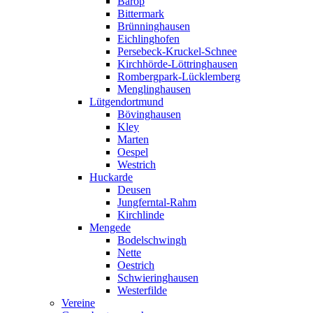
Barop
Bittermark
Brünninghausen
Eichlinghofen
Persebeck-Kruckel-Schnee
Kirchhörde-Löttringhausen
Rombergpark-Lücklemberg
Menglinghausen
Lütgendortmund
Bövinghausen
Kley
Marten
Oespel
Westrich
Huckarde
Deusen
Jungferntal-Rahm
Kirchlinde
Mengede
Bodelschwingh
Nette
Oestrich
Schwieringhausen
Westerfilde
Vereine