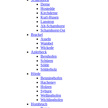
Derne
Hostedde
Kirchderne
Kurl-Husen
Lanstrop
Alt-Scharnhorst
Scharnhorst-Ost
Brackel
Asseln
Wambel
Wickede
Aplerbeck
Berghofen
Schüren
Sölde
Sölderholz
Hörde
Benninghofen
Hacheney
Holzen
Syburg
Wellinghofen
Wichlinghofen
Hombruch