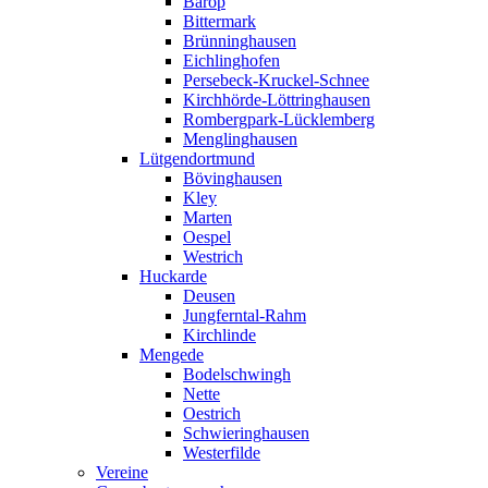
Barop
Bittermark
Brünninghausen
Eichlinghofen
Persebeck-Kruckel-Schnee
Kirchhörde-Löttringhausen
Rombergpark-Lücklemberg
Menglinghausen
Lütgendortmund
Bövinghausen
Kley
Marten
Oespel
Westrich
Huckarde
Deusen
Jungferntal-Rahm
Kirchlinde
Mengede
Bodelschwingh
Nette
Oestrich
Schwieringhausen
Westerfilde
Vereine