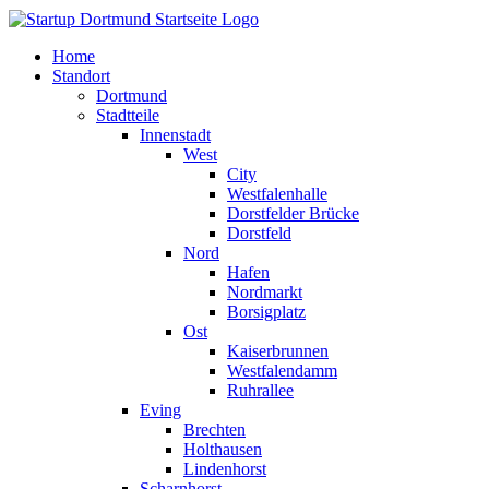
Home
Standort
Dortmund
Stadtteile
Innenstadt
West
City
Westfalenhalle
Dorstfelder Brücke
Dorstfeld
Nord
Hafen
Nordmarkt
Borsigplatz
Ost
Kaiserbrunnen
Westfalendamm
Ruhrallee
Eving
Brechten
Holthausen
Lindenhorst
Scharnhorst