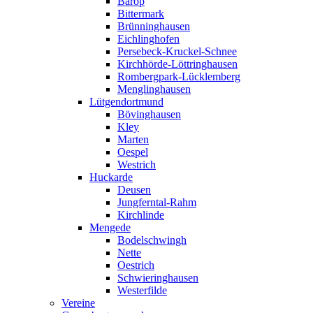
Barop
Bittermark
Brünninghausen
Eichlinghofen
Persebeck-Kruckel-Schnee
Kirchhörde-Löttringhausen
Rombergpark-Lücklemberg
Menglinghausen
Lütgendortmund
Bövinghausen
Kley
Marten
Oespel
Westrich
Huckarde
Deusen
Jungferntal-Rahm
Kirchlinde
Mengede
Bodelschwingh
Nette
Oestrich
Schwieringhausen
Westerfilde
Vereine