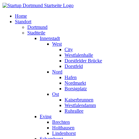
Home
Standort
Dortmund
Stadtteile
Innenstadt
West
City
Westfalenhalle
Dorstfelder Brücke
Dorstfeld
Nord
Hafen
Nordmarkt
Borsigplatz
Ost
Kaiserbrunnen
Westfalendamm
Ruhrallee
Eving
Brechten
Holthausen
Lindenhorst
Scharnhorst