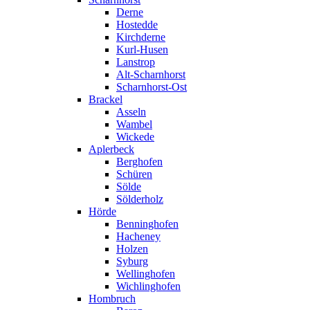
Derne
Hostedde
Kirchderne
Kurl-Husen
Lanstrop
Alt-Scharnhorst
Scharnhorst-Ost
Brackel
Asseln
Wambel
Wickede
Aplerbeck
Berghofen
Schüren
Sölde
Sölderholz
Hörde
Benninghofen
Hacheney
Holzen
Syburg
Wellinghofen
Wichlinghofen
Hombruch