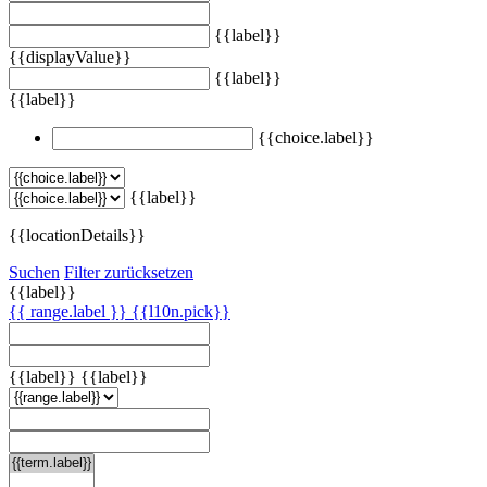
{{label}}
{{displayValue}}
{{label}}
{{label}}
{{choice.label}}
{{label}}
{{locationDetails}}
Suchen
Filter zurücksetzen
{{label}}
{{ range.label }}
{{l10n.pick}}
{{label}}
{{label}}