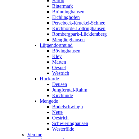
Barop
Bittermark
Brünninghausen
Eichlinghofen
Persebeck-Kruckel-Schnee
Kirchhörde-Löttringhausen
Rombergpark-Lücklemberg
Menglinghausen
Lütgendortmund
Bövinghausen
Kley
Marten
Oespel
Westrich
Huckarde
Deusen
Jungferntal-Rahm
Kirchlinde
Mengede
Bodelschwingh
Nette
Oestrich
Schwieringhausen
Westerfilde
Vereine