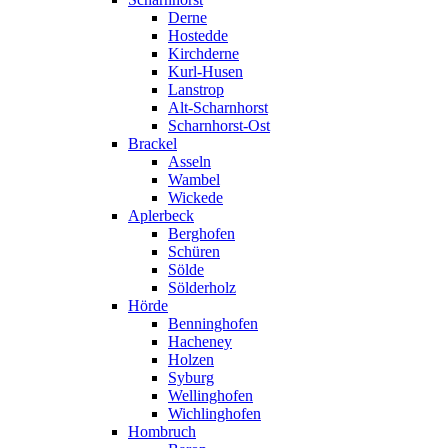
Derne
Hostedde
Kirchderne
Kurl-Husen
Lanstrop
Alt-Scharnhorst
Scharnhorst-Ost
Brackel
Asseln
Wambel
Wickede
Aplerbeck
Berghofen
Schüren
Sölde
Sölderholz
Hörde
Benninghofen
Hacheney
Holzen
Syburg
Wellinghofen
Wichlinghofen
Hombruch