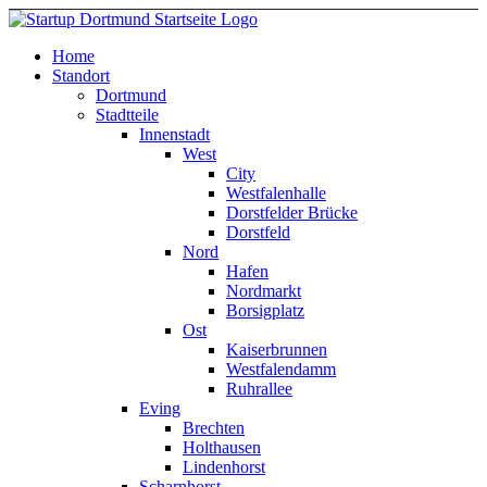
Home
Standort
Dortmund
Stadtteile
Innenstadt
West
City
Westfalenhalle
Dorstfelder Brücke
Dorstfeld
Nord
Hafen
Nordmarkt
Borsigplatz
Ost
Kaiserbrunnen
Westfalendamm
Ruhrallee
Eving
Brechten
Holthausen
Lindenhorst
Scharnhorst