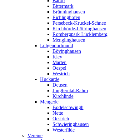
Barop
Bittermark
Brünninghausen
Eichlinghofen
Persebeck-Kruckel-Schnee
Kirchhörde-Löttringhausen
Rombergpark-Lücklemberg
Menglinghausen
Lütgendortmund
Bövinghausen
Kley
Marten
Oespel
Westrich
Huckarde
Deusen
Jungferntal-Rahm
Kirchlinde
Mengede
Bodelschwingh
Nette
Oestrich
Schwieringhausen
Westerfilde
Vereine