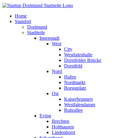
Home
Standort
Dortmund
Stadtteile
Innenstadt
West
City
Westfalenhalle
Dorstfelder Brücke
Dorstfeld
Nord
Hafen
Nordmarkt
Borsigplatz
Ost
Kaiserbrunnen
Westfalendamm
Ruhrallee
Eving
Brechten
Holthausen
Lindenhorst
Scharnhorst