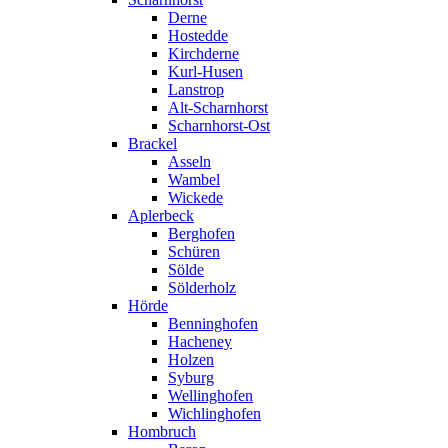
Derne
Hostedde
Kirchderne
Kurl-Husen
Lanstrop
Alt-Scharnhorst
Scharnhorst-Ost
Brackel
Asseln
Wambel
Wickede
Aplerbeck
Berghofen
Schüren
Sölde
Sölderholz
Hörde
Benninghofen
Hacheney
Holzen
Syburg
Wellinghofen
Wichlinghofen
Hombruch