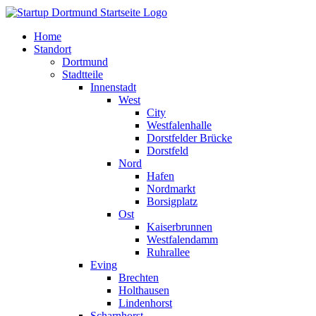
Home
Standort
Dortmund
Stadtteile
Innenstadt
West
City
Westfalenhalle
Dorstfelder Brücke
Dorstfeld
Nord
Hafen
Nordmarkt
Borsigplatz
Ost
Kaiserbrunnen
Westfalendamm
Ruhrallee
Eving
Brechten
Holthausen
Lindenhorst
Scharnhorst