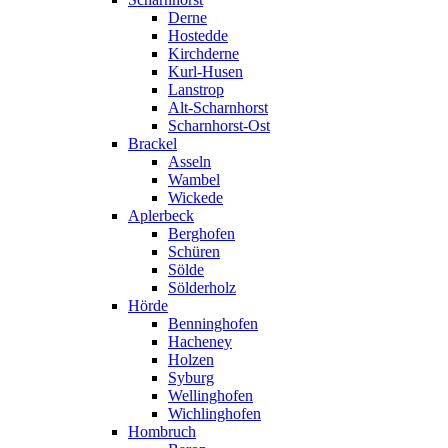
Derne
Hostedde
Kirchderne
Kurl-Husen
Lanstrop
Alt-Scharnhorst
Scharnhorst-Ost
Brackel
Asseln
Wambel
Wickede
Aplerbeck
Berghofen
Schüren
Sölde
Sölderholz
Hörde
Benninghofen
Hacheney
Holzen
Syburg
Wellinghofen
Wichlinghofen
Hombruch