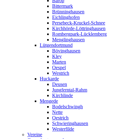
Barop
Bittermark
Brünninghausen
Eichlinghofen
Persebeck-Kruckel-Schnee
Kirchhörde-Löttringhausen
Rombergpark-Lücklemberg
Menglinghausen
Lütgendortmund
Bövinghausen
Kley
Marten
Oespel
Westrich
Huckarde
Deusen
Jungferntal-Rahm
Kirchlinde
Mengede
Bodelschwingh
Nette
Oestrich
Schwieringhausen
Westerfilde
Vereine