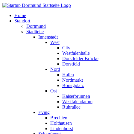
Home
Standort
Dortmund
Stadtteile
Innenstadt
West
City
Westfalenhalle
Dorstfelder Brücke
Dorstfeld
Nord
Hafen
Nordmarkt
Borsigplatz
Ost
Kaiserbrunnen
Westfalendamm
Ruhrallee
Eving
Brechten
Holthausen
Lindenhorst
Scharnhorst