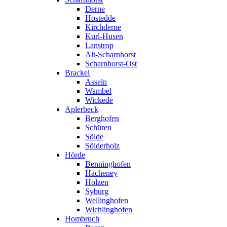
Derne
Hostedde
Kirchderne
Kurl-Husen
Lanstrop
Alt-Scharnhorst
Scharnhorst-Ost
Brackel
Asseln
Wambel
Wickede
Aplerbeck
Berghofen
Schüren
Sölde
Sölderholz
Hörde
Benninghofen
Hacheney
Holzen
Syburg
Wellinghofen
Wichlinghofen
Hombruch