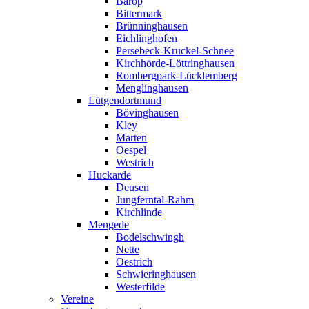
Barop
Bittermark
Brünninghausen
Eichlinghofen
Persebeck-Kruckel-Schnee
Kirchhörde-Löttringhausen
Rombergpark-Lücklemberg
Menglinghausen
Lütgendortmund
Bövinghausen
Kley
Marten
Oespel
Westrich
Huckarde
Deusen
Jungferntal-Rahm
Kirchlinde
Mengede
Bodelschwingh
Nette
Oestrich
Schwieringhausen
Westerfilde
Vereine