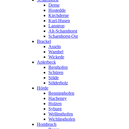
Derne
Hostedde
Kirchderne
Kurl-Husen
Lanstrop
Alt-Scharnhorst
Scharnhorst-Ost
Brackel
Asseln
Wambel
Wickede
Aplerbeck
Berghofen
Schüren
Sölde
Sölderholz
Hörde
Benninghofen
Hacheney
Holzen
Syburg
Wellinghofen
Wichlinghofen
Hombruch