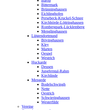
Barop
Bittermark
Brünninghausen
Eichlinghofen
Persebeck-Kruckel-Schnee
Kirchhörde-Löttringhausen
Rombergpark-Lücklemberg
Menglinghausen
Lütgendortmund
Bövinghausen
Kley
Marten
Oespel
Westrich
Huckarde
Deusen
Jungferntal-Rahm
Kirchlinde
Mengede
Bodelschwingh
Nette
Oestrich
Schwieringhausen
Westerfilde
Vereine