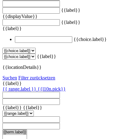
{{label}}
{{displayValue}}
{{label}}
{{label}}
{{choice.label}}
{{label}}
{{locationDetails}}
Suchen
Filter zurücksetzen
{{label}}
{{ range.label }}
{{l10n.pick}}
{{label}}
{{label}}