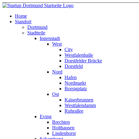
Home
Standort
Dortmund
Stadtteile
Innenstadt
West
City
Westfalenhalle
Dorstfelder Brücke
Dorstfeld
Nord
Hafen
Nordmarkt
Borsigplatz
Ost
Kaiserbrunnen
Westfalendamm
Ruhrallee
Eving
Brechten
Holthausen
Lindenhorst
Scharnhorst