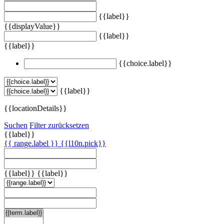
{{label}}
{{displayValue}}
{{label}}
{{label}}
{{choice.label}}
{{label}}
{{locationDetails}}
Suchen
Filter zurücksetzen
{{label}}
{{ range.label }}
{{l10n.pick}}
{{label}}
{{label}}