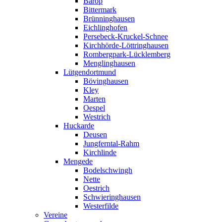
Barop
Bittermark
Brünninghausen
Eichlinghofen
Persebeck-Kruckel-Schnee
Kirchhörde-Löttringhausen
Rombergpark-Lücklemberg
Menglinghausen
Lütgendortmund
Bövinghausen
Kley
Marten
Oespel
Westrich
Huckarde
Deusen
Jungferntal-Rahm
Kirchlinde
Mengede
Bodelschwingh
Nette
Oestrich
Schwieringhausen
Westerfilde
Vereine