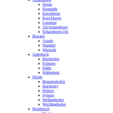
Derne
Hostedde
Kirchderne
Kurl-Husen
Lanstrop
Alt-Scharnhorst
Scharnhorst-Ost
Brackel
Asseln
Wambel
Wickede
Aplerbeck
Berghofen
Schüren
Sölde
Sölderholz
Hörde
Benninghofen
Hacheney
Holzen
Syburg
Wellinghofen
Wichlinghofen
Hombruch