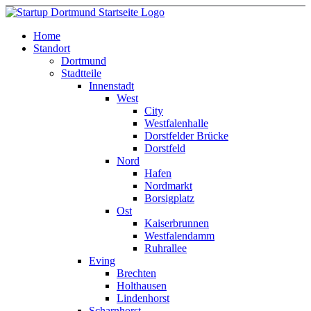
Home
Standort
Dortmund
Stadtteile
Innenstadt
West
City
Westfalenhalle
Dorstfelder Brücke
Dorstfeld
Nord
Hafen
Nordmarkt
Borsigplatz
Ost
Kaiserbrunnen
Westfalendamm
Ruhrallee
Eving
Brechten
Holthausen
Lindenhorst
Scharnhorst