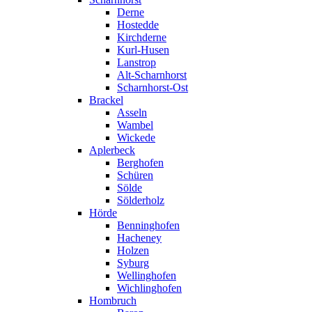
Derne
Hostedde
Kirchderne
Kurl-Husen
Lanstrop
Alt-Scharnhorst
Scharnhorst-Ost
Brackel
Asseln
Wambel
Wickede
Aplerbeck
Berghofen
Schüren
Sölde
Sölderholz
Hörde
Benninghofen
Hacheney
Holzen
Syburg
Wellinghofen
Wichlinghofen
Hombruch