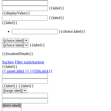
{{label}}
{{displayValue}}
{{label}}
{{label}}
{{choice.label}}
{{label}}
{{locationDetails}}
Suchen
Filter zurücksetzen
{{label}}
{{ range.label }}
{{l10n.pick}}
{{label}}
{{label}}