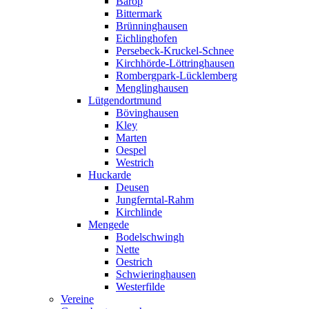
Barop
Bittermark
Brünninghausen
Eichlinghofen
Persebeck-Kruckel-Schnee
Kirchhörde-Löttringhausen
Rombergpark-Lücklemberg
Menglinghausen
Lütgendortmund
Bövinghausen
Kley
Marten
Oespel
Westrich
Huckarde
Deusen
Jungferntal-Rahm
Kirchlinde
Mengede
Bodelschwingh
Nette
Oestrich
Schwieringhausen
Westerfilde
Vereine