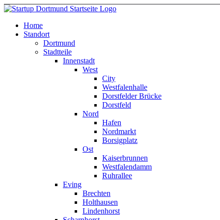
Home
Standort
Dortmund
Stadtteile
Innenstadt
West
City
Westfalenhalle
Dorstfelder Brücke
Dorstfeld
Nord
Hafen
Nordmarkt
Borsigplatz
Ost
Kaiserbrunnen
Westfalendamm
Ruhrallee
Eving
Brechten
Holthausen
Lindenhorst
Scharnhorst